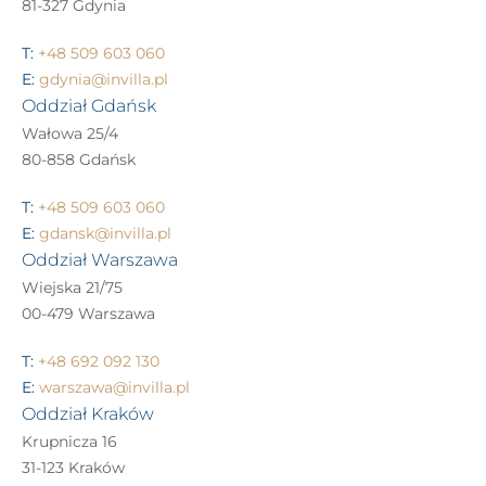
81-327 Gdynia
T:
+48 509 603 060
E:
gdynia@invilla.pl
Oddział Gdańsk
Wałowa 25/4
80-858 Gdańsk
T:
+48 509 603 060
E:
gdansk@invilla.pl
Oddział Warszawa
Wiejska 21/75
00-479 Warszawa
T:
+48 692 092 130
E:
warszawa@invilla.pl
Oddział Kraków
Krupnicza 16
31-123 Kraków