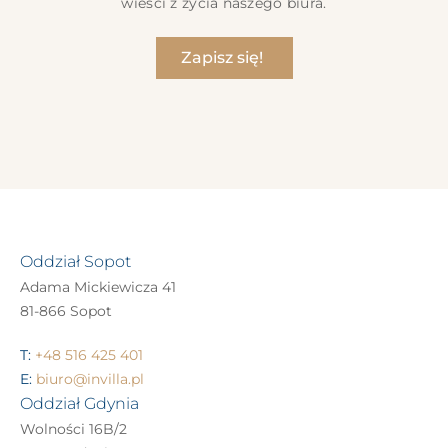
wieści z życia naszego biura.
Zapisz się!
Oddział Sopot
Adama Mickiewicza 41
81-866 Sopot
T:
+48 516 425 401
E:
biuro@invilla.pl
Oddział Gdynia
Wolności 16B/2