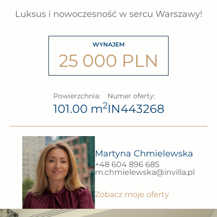
Luksus i nowoczesność w sercu Warszawy!
WYNAJEM
25 000 PLN
Powierzchnia:
Numer oferty:
2
101.00 m
IN443268
Martyna Chmielewska
+48 604 896 685
m.chmielewska@invilla.pl
Zobacz moje oferty