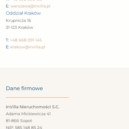
E:
warszawa@invilla.pl
Oddział Kraków
Krupnicza 16
31-123 Kraków
T:
+48 668 091 145
E:
krakow@invilla.pl
Dane firmowe
InVilla Nieruchomości S.C.
Adama Mickiewicza 41
81-866 Sopot
NIP: 585 148 85 24