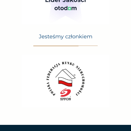
– Private cinema room – enjoy movie screenings in
comfort and style.
Location:
Jesteśmy członkiem
Złota 44 combines prestige, convenience and excellent
connectivity throughout the city. Nearby, you will find
numerous restaurants, cafes, shopping centers, and
green areas, making it the perfect place to live and
work.
Contact us to schedule a viewing of this unique
apartment. This is a rare opportunity to live in one of
Warsaw’s most prestigious buildings, enjoying luxury
and comfort at the highest level.
Niniejsze ogłoszenie nie stanowi oferty handlowej