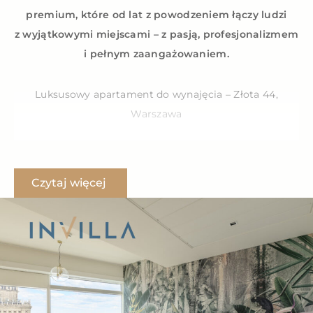
premium, które od lat z powodzeniem łączy ludzi
z wyjątkowymi miejscami – z pasją, profesjonalizmem
i pełnym zaangażowaniem.
Luksusowy apartament do wynajęcia – Złota 44,
Warszawa
Zapraszamy do zapoznania się z ofertą wynajmu
wyjątkowego, nowoczesnego apartamentu
Czytaj więcej
o powierzchni 101 m², położonego na 37 piętrze
prestiżowego wieżowca Złota 44 – jednej z najbardziej
rozpoznawalnych i ekskluzywnych lokalizacji
w Warszawie.
Najważniejsze cechy mieszkania:
– powierzchnia – 101 m²,