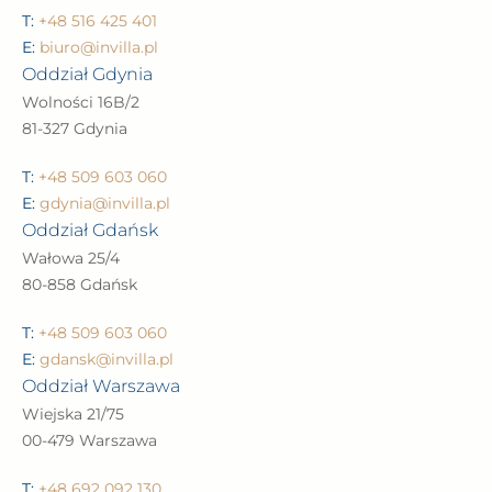
T:
+48 516 425 401
E:
biuro@invilla.pl
Oddział Gdynia
Wolności 16B/2
81-327 Gdynia
T:
+48 509 603 060
E:
gdynia@invilla.pl
Oddział Gdańsk
Wałowa 25/4
80-858 Gdańsk
T:
+48 509 603 060
E:
gdansk@invilla.pl
Oddział Warszawa
Wiejska 21/75
00-479 Warszawa
T:
+48 692 092 130