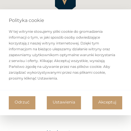
We invite you to explore this exceptional, modern
apartment spanning 101 m², located on the 37th floor of
the prestigious Złota 44 skyscraper – one of the most
Polityka cookie
iconic and exclusive addresses in Warsaw.
W tej witrynie stosujemy pliki cookie do gromadzenia
informacji o tym, w jaki sposób osoby odwiedzające
korzystają z naszej witryny internetowej. Dzięki tym
Key Features:
informacjom na bieżąco ulepszamy działanie witryny oraz
– Size – 101 m²,
zapewniamy użytkownikom optymalne warunki korzystania
– Rooms – 2 spacious, thoughtfully designed rooms,
z serwisu i oferty. Klikając Akceptuj wszystkie, wyrażają
Państwo zgodę na używanie przez nas plików cookie. Aby
– Floor – 30+,
zarządzać wykorzystywanymi przez nas plikami cookie,
– View – Breathtaking panoramic views of the Palace of
prosimy kliknąć Ustawienia.
Culture and Science and the city skyline,
– Equipment – Advanced smart home system allowing
remote control of lighting, air conditioning, and other
Odrzuć
Ustawienia
Akceptuj
devices. The apartment is also equipped with electric
blinds for added comfort and privacy,
– Parking place and storage.