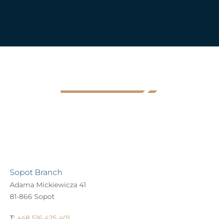
Sopot Branch
Adama Mickiewicza 41
81-866 Sopot
T:
+48 516 425 401