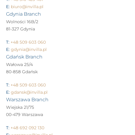
E:
biuro@invilla.pl
Gdynia Branch
Wolności 16B/2
81-327 Gdynia
T:
+48 509 603 060
E:
gdynia@invilla.pl
Gdańsk Branch
Wałowa 25/4
80-858 Gdańsk
T:
+48 509 603 060
E:
gdansk@invilla.pl
Warszawa Branch
Wiejska 21/75
00-479 Warszawa
T:
+48 692 092 130