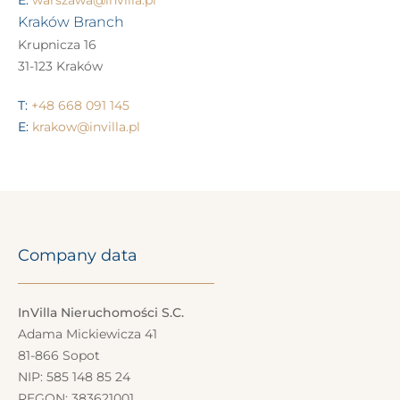
E:
warszawa@invilla.pl
Kraków Branch
Krupnicza 16
31-123 Kraków
T:
+48 668 091 145
E:
krakow@invilla.pl
Company data
InVilla Nieruchomości S.C.
Adama Mickiewicza 41
81-866 Sopot
NIP: 585 148 85 24
REGON: 383621001