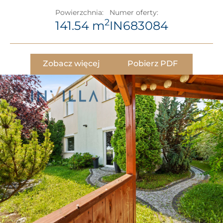
Powierzchnia:
Numer oferty:
2
141.54 m
IN683084
Zobacz więcej
Pobierz PDF