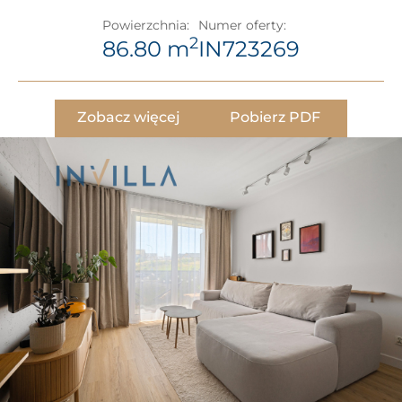
Powierzchnia:
Numer oferty:
2
86.80 m
IN723269
Zobacz więcej
Pobierz PDF