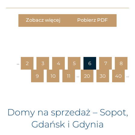
Zobacz więcej
Pobierz PDF
...
2
3
4
5
6
7
8
...
...
9
10
11
20
30
40
Domy na sprzedaż – Sopot,
Gdańsk i Gdynia