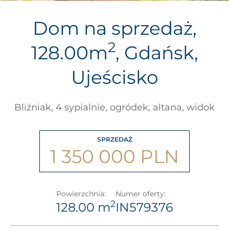
Dom na sprzedaż,
2
128.00m
, Gdańsk,
Ujeścisko
Bliźniak, 4 sypialnie, ogródek, altana, widok
SPRZEDAŻ
1 350 000 PLN
Powierzchnia:
Numer oferty:
2
128.00 m
IN579376