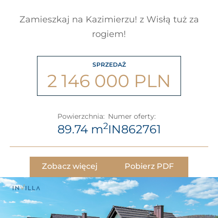
Zamieszkaj na Kazimierzu! z Wisłą tuż za
rogiem!
SPRZEDAŻ
2 146 000 PLN
Powierzchnia:
Numer oferty:
2
89.74 m
IN862761
Zobacz więcej
Pobierz PDF