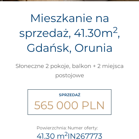
Mieszkanie na
2
sprzedaż, 41.30m
,
Gdańsk, Orunia
Słoneczne 2 pokoje, balkon + 2 miejsca
postojowe
SPRZEDAŻ
565 000 PLN
Powierzchnia:
Numer oferty:
2
41.30 m
IN267773