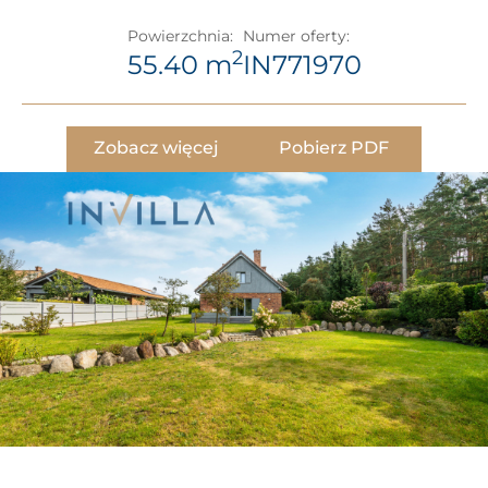
Powierzchnia:
Numer oferty:
2
55.40 m
IN771970
Zobacz więcej
Pobierz PDF