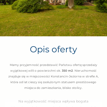
Opis oferty
Mamy przyjemność przedstawić Państwu ofertę sprzedaży
wyjątkowej willi o powierzchni ok.
350 m2
. Nieruchomość
znajduje się w miejscowości Konstancin-Jeziorna w strefie A,
która od lat cieszy się zasłużonym statusem prestiżowego
miejsca do zamieszkania, blisko stolicy.
Na wyjątkowość miejsca wpływa bogata