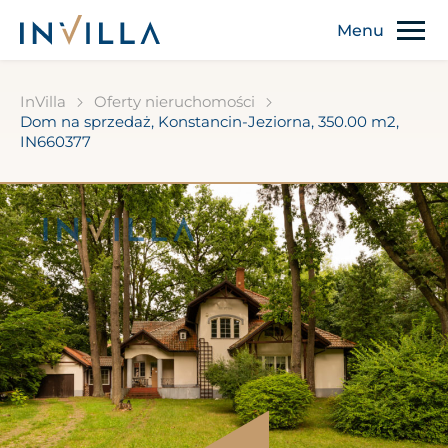
InVilla
Oferty nieruchomości
Dom na sprzedaż, Konstancin-Jeziorna, 350.00 m2,
IN660377