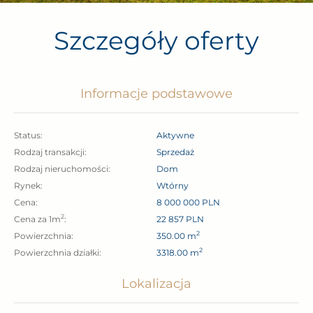
– łazienka,
– 2 toalety.
Szczegóły oferty
Piętro:
– 3 sypialnie,
Informacje podstawowe
– pokój kąpielowy,
– garderoba,
Status:
Aktywne
– hall.
Rodzaj transakcji:
sprzedaż
Rodzaj nieruchomości:
Dom
Poddasze:
Rynek:
wtórny
Cena:
8 000 000 PLN
– pokój,
2
Cena za 1m
:
22 857 PLN
– łazienka z toaletą,
2
Powierzchnia:
350.00 m
– pomieszczenie „magazynowe”.
2
Powierzchnia działki:
3318.00 m
Lokalizacja
Garaż:
– dwustanowiskowy połączony bezpośrednio z domem.