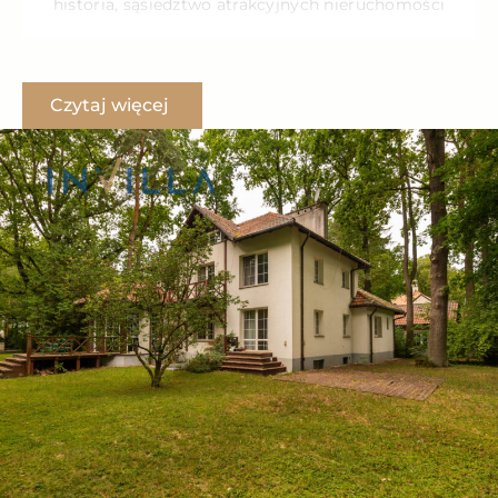
historia, sąsiedztwo atrakcyjnych nieruchomości
zlokalizowanych na rozległych działkach, wyjątkowy
mikroklimat oraz wysoko cenione placówki edukacyjne.
Dom został rozbudowany w 1992 roku jego podstawowa bryła
Czytaj więcej
pochodzi z przełomu lat 40/50. Przemyślany rozkład, zapewnia
mieszkańcom
przestrzeń i komfort
. Wszystkie pomieszczenia są
ustawne i
bardzo dobrze doświetlone
. Duży ogród otoczony
starodrzewiem zapewnia prywatność i wyjątkowo przyjemną
przestrzeń do spędzania czasu na zewnątrz.
Rozkład pomieszczeń:
Parter:
– kuchnia,
– jadalnia,
– salon,
– gabinet,
– hall,