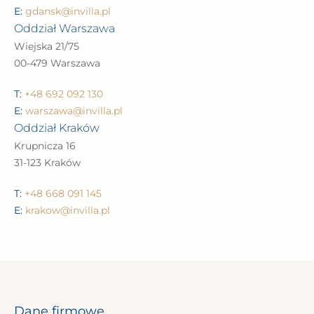
E:
gdansk@invilla.pl
Oddział Warszawa
Wiejska 21/75
00-479 Warszawa
T:
+48 692 092 130
E:
warszawa@invilla.pl
Oddział Kraków
Krupnicza 16
31-123 Kraków
T:
+48 668 091 145
E:
krakow@invilla.pl
Dane firmowe