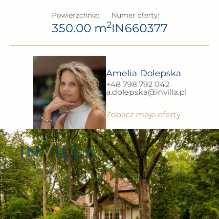
Powierzchnia:
Numer oferty:
2
350.00 m
IN660377
Amelia Dolepska
+48 798 792 042
a.dolepska@invilla.pl
Zobacz moje oferty