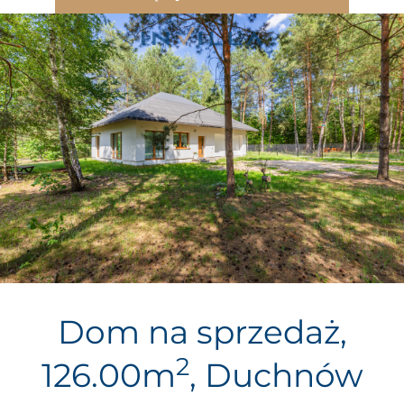
Dom na sprzedaż,
2
126.00m
, Duchnów