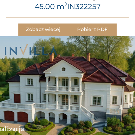
2
45.00 m
IN322257
Zobacz więcej
Pobierz PDF