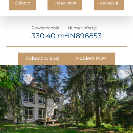
2 300 000 PLN
Odrzuć
Ustawienia
Akceptuj
Powierzchnia:
Numer oferty:
2
330.40 m
IN896853
Zobacz więcej
Pobierz PDF