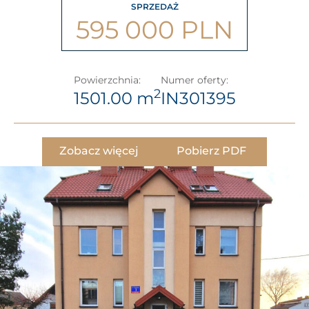
SPRZEDAŻ
595 000 PLN
Powierzchnia:
Numer oferty:
2
1501.00 m
IN301395
Zobacz więcej
Pobierz PDF