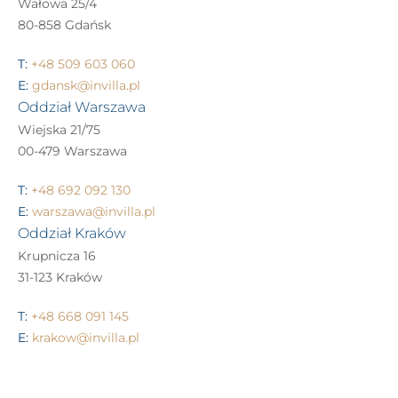
Wałowa 25/4
80-858 Gdańsk
T:
+48 509 603 060
E:
gdansk@invilla.pl
Oddział Warszawa
Wiejska 21/75
00-479 Warszawa
T:
+48 692 092 130
E:
warszawa@invilla.pl
Oddział Kraków
Krupnicza 16
31-123 Kraków
T:
+48 668 091 145
E:
krakow@invilla.pl