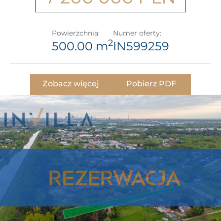
Powierzchnia:
Numer oferty:
2
500.00 m
IN599259
Zobacz więcej
Pobierz PDF