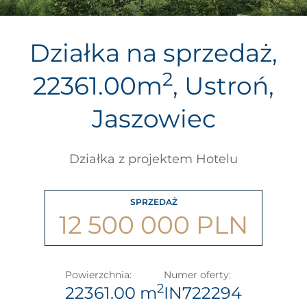
Działka na sprzedaż,
2
22361.00m
, Ustroń,
Jaszowiec
Działka z projektem Hotelu
SPRZEDAŻ
12 500 000 PLN
Powierzchnia:
Numer oferty:
2
22361.00 m
IN722294