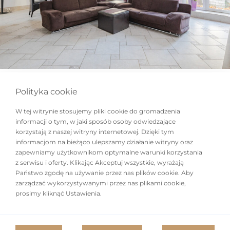
Dom na sprzedaż,
Polityka cookie
W tej witrynie stosujemy pliki cookie do gromadzenia
2
330.40m
, Otwock,
informacji o tym, w jaki sposób osoby odwiedzające
korzystają z naszej witryny internetowej. Dzięki tym
Świder
informacjom na bieżąco ulepszamy działanie witryny oraz
zapewniamy użytkownikom optymalne warunki korzystania
z serwisu i oferty. Klikając Akceptuj wszystkie, wyrażają
Państwo zgodę na używanie przez nas plików cookie. Aby
Energooszczędny, Pompa ciepła, Magazyn
zarządzać wykorzystywanymi przez nas plikami cookie,
energii, PV
prosimy kliknąć Ustawienia.
SPRZEDAŻ