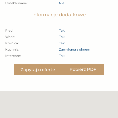
Umeblowane:
Nie
oświadczeń właściciela. Prezentacja nieruchomości
odbywa się na podstawie uprzedniego uzgodnienia
Informacje dodatkowe
terminu.
Prąd:
Tak
Woda:
Tak
Piwnica:
Tak
Kuchnia:
Zamykana z oknem
Intercom:
Tak
Pobierz PDF
Zapytaj o ofertę