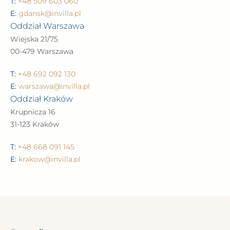
T:
+48 509 603 060
E:
gdansk@invilla.pl
Oddział Warszawa
Wiejska 21/75
00-479 Warszawa
T:
+48 692 092 130
E:
warszawa@invilla.pl
Oddział Kraków
Krupnicza 16
31-123 Kraków
T:
+48 668 091 145
E:
krakow@invilla.pl