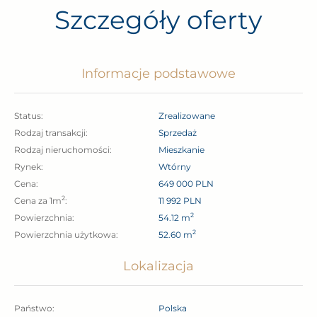
Szczegóły oferty
Wałęsy .
Łatwy dostęp do całego Trójmiasta zapewnia
Informacje podstawowe
komunikacja miejska.
Status:
Zrealizowane
Mieszkanie znajduje się na parterze
Rodzaj transakcji:
sprzedaż
dziesięciopiętrowego bloku ,który jest zadbany i czysty,
Rodzaj nieruchomości:
Mieszkanie
dobrze zarządzany przez Spółdzielnię Mieszkaniową.
Rynek:
wtórny
Cena:
649 000 PLN
2
Cena za 1m
:
11 992 PLN
Mieszkanie jest do odświeżenia , nieumeblowane .
2
Powierzchnia:
54.12 m
2
Powierzchnia użytkowa:
52.60 m
Parametry oferty:
Lokalizacja
powierzchnia – 52,60 m2, wysokość 2,45 m
parter
Państwo:
Polska