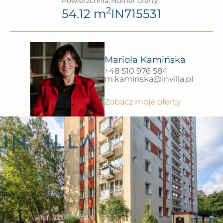
Powierzchnia:
Numer oferty:
2
54.12 m
IN715531
Mariola Kamińska
+48 510 976 584
m.kaminska@invilla.pl
Zobacz moje oferty