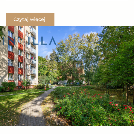
Mieszkanie położone jest w Górnym Sopocie, w pobliżu
lasu i terenów zielonych. Ta część miasta jest oddalona
Czytaj więcej
od zgiełku turystycznego, a jednocześnie od plaży dzieli
nas tylko 15 minut spacerem.
Okolica bezpośrednio graniczy z Trójmiejskim Parkiem
Krajobrazowym, w którym znajdują się liczne ścieżki
spacerowe, rowerowe oraz trasy dla amatorów nart
biegowych.
W pobliskich pawilonach handlowo-usługowych
znajdują się sklepy ogólnospożywcze, zieleniak,
piekarnia, a także usługi – fryzjer, studio urody,
niedaleko jest żłobek i przedszkole, a także szkoła
podstawowa i liceum. Jest również przystanek
autobusowy z bezpośrednim dojazdem na lotnisko im