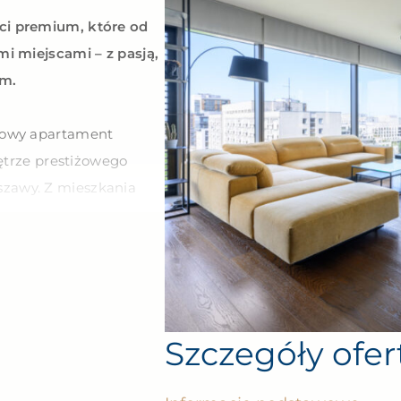
ci premium, które od
i miejscami – z pasją,
em.
jowy apartament
iętrze prestiżowego
zawy. Z mieszkania
rzybowski oraz
Szczegóły ofer