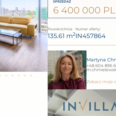
SPRZEDAŻ
6 400 000 P
Powierzchnia:
Numer oferty:
2
135.61 m
IN457864
Martyna Ch
+48 604 896 
m.chmielewska
Zobacz moje o