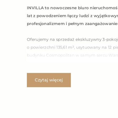
INVILLA to nowoczesne biuro nieruchomoś
lat z powodzeniem łączy ludzi z wyjątkowym
profesjonalizmem i pełnym zaangażowani
Oferujemy na sprzedaż ekskluzywny 3-poko
o powierzchni 135,61 m², usytuowany na 12 p
budynku Cosmopolitan w samym sercu Wars
rozpościera się bezpośredni widok na Plac G
panoramę miasta.
Czytaj więcej
Lokalizacja:
– centrum miasta, ul. Twarda,
– doskonała komunikacja miejska.