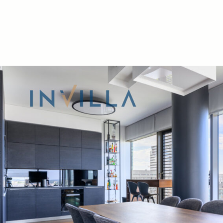
Apartament:
– powierzchnia – 135,61 m²,
– liczba pokoi – 3,
– piętro – 12,
– w pełni umeblowany i wyposażony,
– miejsce postojowe.
Udogodnienia w budynku:
– recepcja i całodobowa ochrona z monitori
– zagospodarowany taras z widokiem na cen
– przestrzeń do pracy,
– sale konferencyjne,
– bilard,
– siłownia,
– sauna parowa i sucha,