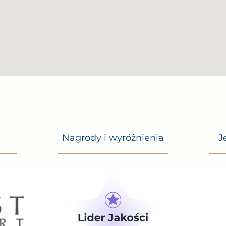
toring
Nagrody i wyróżnienia
J
n this building.