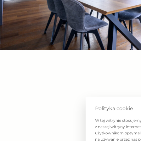
– sala kinowa,
– pokój do masażu,
– inne udogodnienia.
Dodatkowe informacje:
– miejsce postojowe – 130 000 zł.
Posiadamy w tym budynku więcej ofert wyn
różnych mieszkań.
Zapraszamy do kontaktu w celu umówienia p
wyjątkowego apartamentu.
Polityka cookie
W tej witrynie stosujem
We offer for sell an exclusive 3-room apartme
z naszej witryny intern
m², located on the 12th floor of the prestigi
użytkownikom optymalne 
na używanie przez nas p