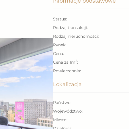
Informacje podstawowe
Status:
Rodzaj transakcji:
Rodzaj nieruchomości:
Rynek:
Cena:
2
Cena za 1m
:
ngiem,
Powierzchnia:
trum,
Lokalizacja
Państwo:
Województwo:
Miasto:
Dzielnica: