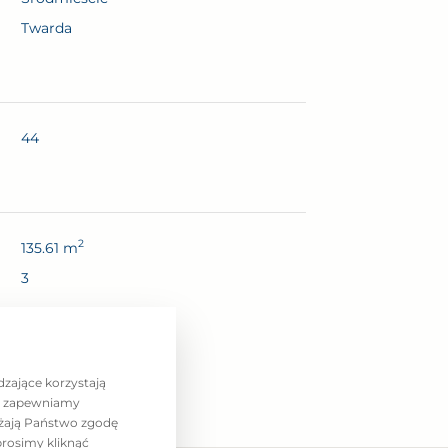
Twarda
44
2
135.61 m
3
erz PDF
dzające korzystają
az zapewniamy
ażają Państwo zgodę
prosimy kliknąć