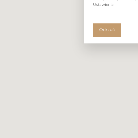
building in the heart of Warsaw. The apartme
Ustawienia.
of the Plac Grzybowski and the city skyline.
Location:
Odrzuć
– City center, Twarda Street,
– Excellent public transport connections.
Apartment:
– Area: 135,61 m²
– Number of rooms: 3
– Floor: 12
– Fully furnished and equipped,
– parking place.
Building amenities: