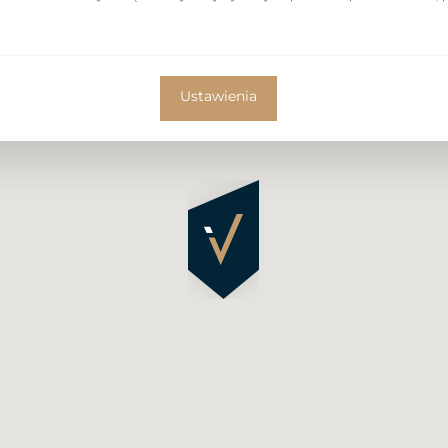
nt offers a direct view
Ustawienia