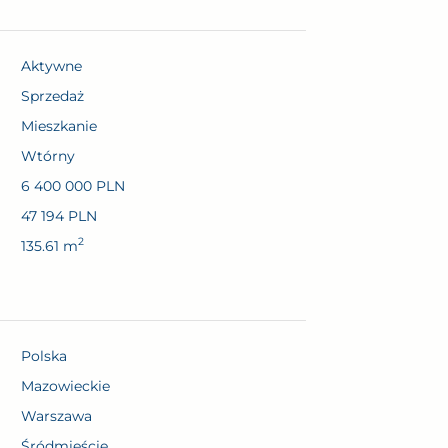
Aktywne
sprzedaż
Mieszkanie
wtórny
6 400 000 PLN
47 194 PLN
2
135.61 m
Polska
mazowieckie
Warszawa
Śródmieście