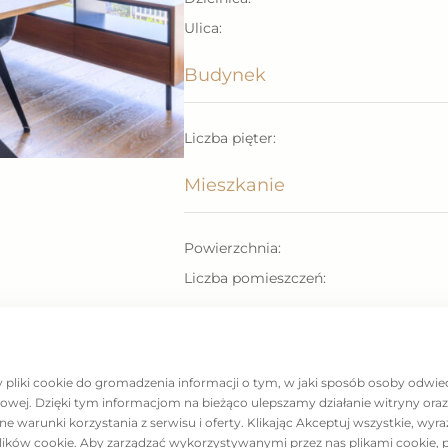
Ulica:
Budynek
Liczba pięter:
Mieszkanie
ajmu i sprzedaży
Powierzchnia:
Liczba pomieszczeń:
rezentacji tego
Pobi
Zapytaj o ofertę
y pliki cookie do gromadzenia informacji o tym, w jaki sposób osoby odwie
nt with an area of 135
etowej. Dzięki tym informacjom na bieżąco ulepszamy działanie witryny or
ous Cosmopolitan
warunki korzystania z serwisu i oferty. Klikając Akceptuj wszystkie, wyr
lików cookie. Aby zarządzać wykorzystywanymi przez nas plikami cookie, 