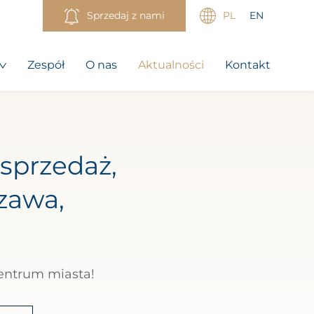
Sprzedaj z nami
PL
EN
Zespół
O nas
Aktualności
Kontakt
sprzedaż,
zawa,
entrum miasta!