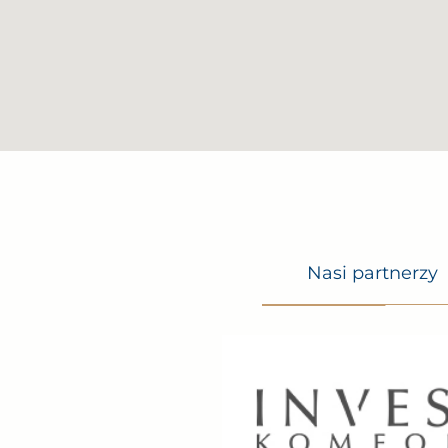
– Reception and 24-hour security with moni
– Landscaped terrace with city center view
– Workspace
– Conference rooms
– Billiards
– Gym
– Steam and dry sauna
– Cinema room
– Massage room
Nasi partnerzy
– Other amenities
Additional information:
– parking place – 130 000,00 PLN
We have more offers for various apartments i