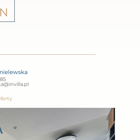
LN
mielewska
685
@invilla.pl
ferty