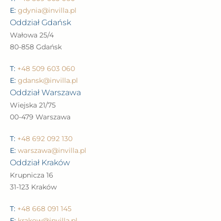
E:
gdynia@invilla.pl
Oddział Gdańsk
Wałowa 25/4
80-858 Gdańsk
T:
+48 509 603 060
E:
gdansk@invilla.pl
Oddział Warszawa
Wiejska 21/75
00-479 Warszawa
T:
+48 692 092 130
E:
warszawa@invilla.pl
Oddział Kraków
Krupnicza 16
31-123 Kraków
T:
+48 668 091 145
E:
krakow@invilla.pl