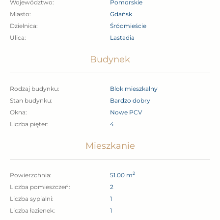
turystycznych miasta.
Województwo:
pomorskie
Miasto:
Gdańsk
Dzielnica:
Śródmieście
W zasięgu kilku kroków pełna infrastruktura potrzebna
Ulica:
Lastadia
do codziennego życia – sklepy, kafejki, bary, restauracje,
Budynek
banki i galerie sztuki. Zaledwie kilka minut od głównych
atrakcji miasta.
Rodzaj budynku:
Blok mieszkalny
Bardzo
dobra dostępność do komunikacji miejskiej –
Stan budynku:
bardzo dobry
Okna:
nowe PCV
bliskość przystanków to ułatwienie, które pomoże
Liczba pięter:
4
dotrzeć w każdy zakątek Gdańska oraz całego
Trójmiasta.
Mieszkanie
Do mieszkania przynależy
miejsce postojowe
2
Powierzchnia:
51.00 m
w podziemnej hali garażowej budynku
płatne
Liczba pomieszczeń:
2
dodatkowo.
Liczba sypialni:
1
Liczba łazienek:
1