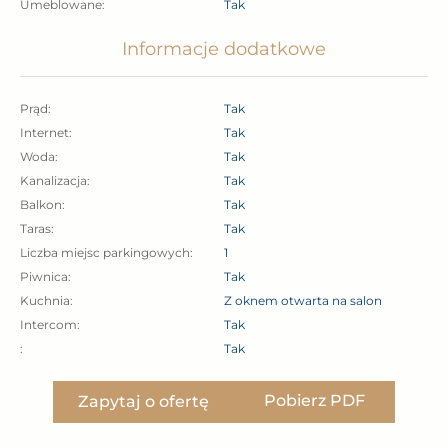
Umeblowane:
Tak
Cena najmu to 2 900 zł plus opłaty – ok. 950 zł + prąd
wg zużycia.
Informacje dodatkowe
Wymagana kaucja zwrotna w kwocie
jednomiesięcznego czynszu.
Prąd:
Tak
Internet:
Tak
Preferowany najem długoterminowy lub jest możliwy
Woda:
Tak
Kanalizacja:
Tak
krótszy okres.
Balkon:
Tak
Taras:
Tak
Zapraszam serdecznie na prezentacje!
Liczba miejsc parkingowych:
1
Piwnica:
Tak
Niniejsze ogłoszenie nie stanowi oferty handlowej
Kuchnia:
Z oknem otwarta na salon
Intercom:
Tak
w rozumieniu art. 66 §1 Kodeksu cywilnego i ma
:
Tak
charakter wyłącznie informacyjny. Wszelkie dane
dotyczące nieruchomości uzyskano na podstawie
Pobierz PDF
Zapytaj o ofertę
oświadczeń właściciela. Prezentacja nieruchomości
odbywa się na podstawie uprzedniego uzgodnienia