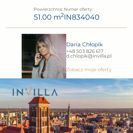
Powierzchnia:
Numer oferty:
2
51.00 m
IN834040
Daria Chłopik
+48 503 826 617
d.chlopik@invilla.pl
Zobacz moje oferty