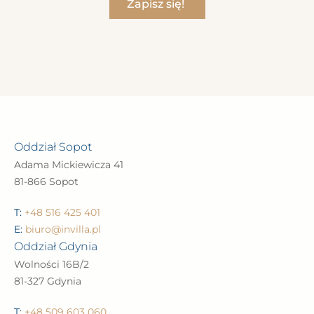
Zapisz się!
Oddział Sopot
Adama Mickiewicza 41
81-866 Sopot
T:
+48 516 425 401
E:
biuro@invilla.pl
Oddział Gdynia
Wolności 16B/2
81-327 Gdynia
T:
+48 509 603 060