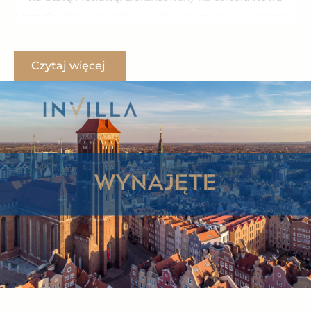
Lastadia
, które zostało wybudowanym przez cenionego
trójmiejskiego dewelopera – Invest Komfort.
Czytaj więcej
Nowa Lastadia to zespół apartamentowy, który powstał
na Starym Przedmieściu w Gdańsku nad Motławą, przy
ulicy Lastadia,
w odległości niespełna 500 m od
Dolnej Bramy
, uznanej za najstarsze miejsce Gdańska.
Najmujący zyskuje możliwość korzystania z
części
wspólnych inwestycji
– siłowni, sauny itp. Jest to
bardzo
bezpieczny budynek – całodobowa ochrona,
monitoring i portiernia.
Apartament mieści się na drugim piętrze
w nowoczesnym czteropiętrowym budynku z windą. Ma