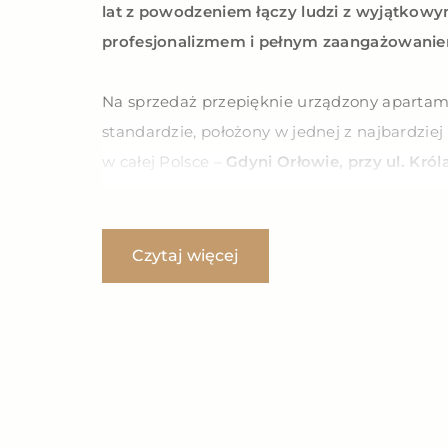
lat z powodzeniem łączy ludzi z wyjątkowym
profesjonalizmem i pełnym zaangażowani
Na sprzedaż przepięknie urządzony aparta
standardzie, położony w jednej z najbardziej
w całej Polsce –
Gdyni Orłowie, przy ul. Króla
m od plaży!
Apartament mieści się w bardzo prestiżowej 
Czytaj więcej
wybudowanej w 2011 roku przez cenionego t
dewelopera –
Invest Komfort, w bezpośredni
brzegowej
.
Inwestycja jest niezwykle
kameralna
, składa
trzykondygnacyjnych budynków mieszkalnyc