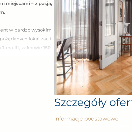
i miejscami – z pasją,
em.
ment w bardzo wysokim
 pożądanych lokalizacji
 Jana III, zaledwie 150
inwestycji,
rójmiejskiego
m sąsiedztwie linii
Szczegóły ofer
 się z zaledwie czterech
Informacje podstawowe
h, pod którymi