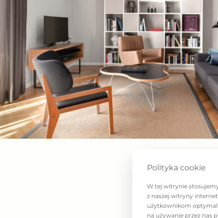
przeszedł gruntowne odświeżenie.
Mieszkanie jest w pełni wyposażone, posiada
i miejsc do przechowywania, składa się z na
pomieszczeń:
– hol wejściowy,
– przedpokój z wydzieloną przestrzenią do pr
w zabudowie),
– salon z wyjściem na taras,
– kuchnia ze stołem jadalnym,
– sypialnia,
Polityka cookie
– łazienka z prysznicem.
W tej witrynie stosujem
z naszej witryny intern
Apartament spełni oczekiwania najbardzie
użytkownikom optymalne 
odbiorcy, również dlatego, że materiały uży
na używanie przez nas p