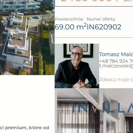
Powierzchnia:
Numer oferty:
2
69.00 m
IN620902
Tomasz Mal
+48 784 924 
t.malczewski@i
Zobacz moje o
ci premium, które od