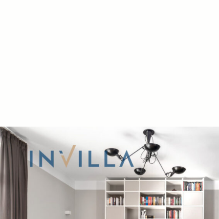
znajduje się hala garażowa. Jej intymny char
w małej ilości, jedynie 15 apartamentów.
W każdym budynku znajduje się winda, rozp
w hali garażowej, zaś kończąca na najwyższ
wyłącznej dyspozycji mieszkańców powstała 
klubową, bilardem oraz saunami.
Ponadto te
i chroniony 24 godziny na dobę.
Apartament ma powierzchnię
69 m2
, znajdu
budynku i przynależy do niego przestronny,
taras
(promienie słońca docierają tutaj prakty
Apartament wykończony jest w wysokim sta
zaprojektowany został na specjalne zamówie