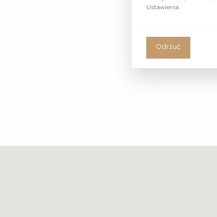
Ustawienia.
wnętrz prezentują najwyższy poziom. Dodat
posiada własną klimatyzację i system inteli
domem.
Odrzuć
Nieruchomość sprzedawana jest z miejsce
w podziemnej hali garażowej oraz z komórk
płatne 100 000 pln.
To co pozwala cieszyć się życiem w tym miejsc
molo, przystań rybacka z tradycyjnymi łodzi
klif w otoczeniu Trójmiejskiego Parku Krajob
plaży jako ewenement na skale europejską,
przedstawienia, możemy równocześnie podz
patrząc na morze.