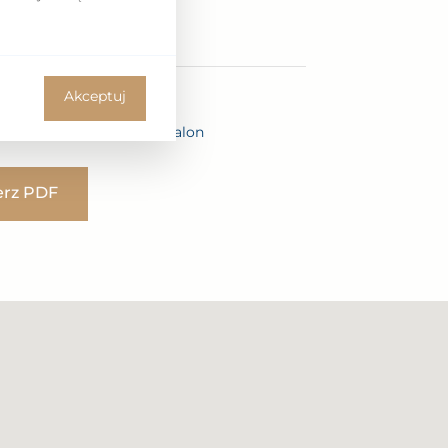
Akceptuj
Tak
Z oknem otwarta na salon
erz PDF