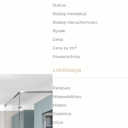
akter przejawia się
Status:
Rodzaj transakcji:
Rodzaj nieruchomości:
oczynająca swój bieg
Rynek:
ych kondygnacjach.
Do
Cena:
strefa fitness z salą
2
Cena za 1m
:
ren jest ogrodzony
Powierzchnia:
Lokalizacja
je się na paterze
Państwo:
 bardzo
nasłoneczniony
Województwo:
cznie przez cały dzień).
Miasto:
Dzielnica:
ndardzie,
Ulica:
nie, w 2023 roku