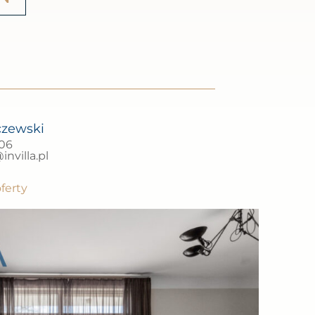
czewski
706
nvilla.pl
ferty