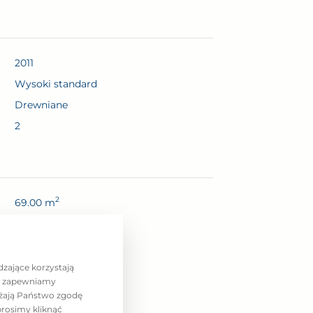
2011
wysoki standard
drewniane
2
2
69.00 m
2.70cm
2
1
dzające korzystają
az zapewniamy
1
ażają Państwo zgodę
Tak
prosimy kliknąć