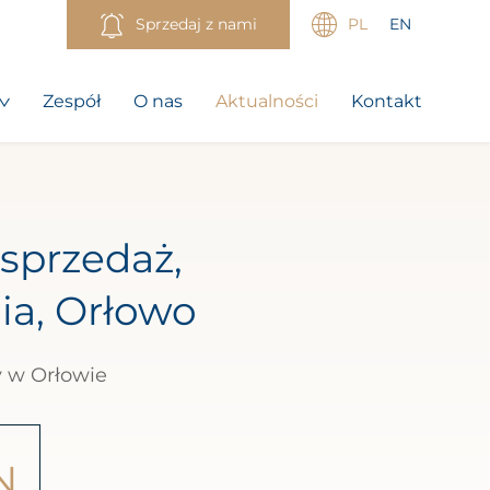
Sprzedaj z nami
PL
EN
Zespół
O nas
Aktualności
Kontakt
sprzedaż,
ia, Orłowo
y w Orłowie
N