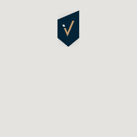
jątkowej nieruchomości
lowej w rozumieniu art.
cznie informacyjny.
skano na podstawie
homości odbywa się na
.