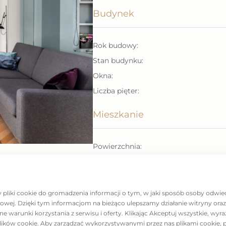
Budynek
 bardzo dużo szaf
Rok budowy:
stępujących
Stan budynku:
Okna:
Liczba pięter:
acy (biurko
Mieszkanie
Powierzchnia:
Wysokość pomieszczeń:
Liczba pomieszczeń:
Liczba sypialni:
y pliki cookie do gromadzenia informacji o tym, w jaki sposób osoby odwie
etowej. Dzięki tym informacjom na bieżąco ulepszamy działanie witryny or
j wymagającego
Liczba łazienek:
warunki korzystania z serwisu i oferty. Klikając Akceptuj wszystkie, wyr
te do wykończenia
Umeblowane:
lików cookie. Aby zarządzać wykorzystywanymi przez nas plikami cookie, 