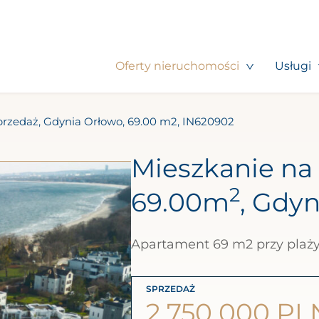
Oferty nieruchomości
Usługi
przedaż, Gdynia Orłowo, 69.00 m2, IN620902
Mieszkanie na 
2
69.00m
, Gdyn
Apartament 69 m2 przy plaż
SPRZEDAŻ
2 750 000 PL