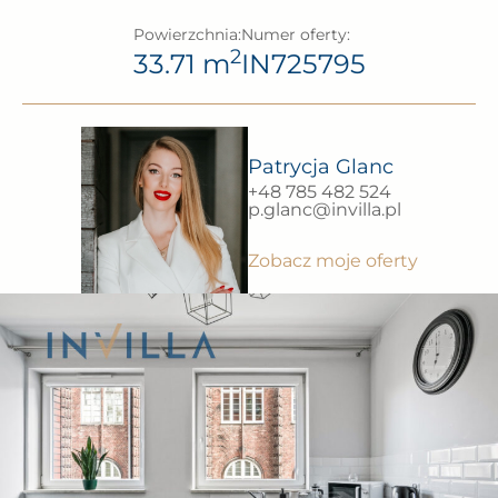
Powierzchnia:
Numer oferty:
2
33.71 m
IN725795
Patrycja Glanc
+48 785 482 524
p.glanc@invilla.pl
Zobacz moje oferty