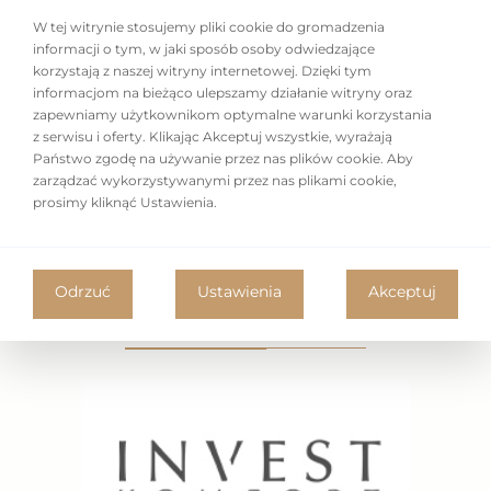
odbywa się na podstawie uprzedniego uzgodnienia
W tej witrynie stosujemy pliki cookie do gromadzenia
informacji o tym, w jaki sposób osoby odwiedzające
terminu.
korzystają z naszej witryny internetowej. Dzięki tym
informacjom na bieżąco ulepszamy działanie witryny oraz
zapewniamy użytkownikom optymalne warunki korzystania
z serwisu i oferty. Klikając Akceptuj wszystkie, wyrażają
Państwo zgodę na używanie przez nas plików cookie. Aby
zarządzać wykorzystywanymi przez nas plikami cookie,
prosimy kliknąć Ustawienia.
Odrzuć
Ustawienia
Akceptuj
Nasi partnerzy