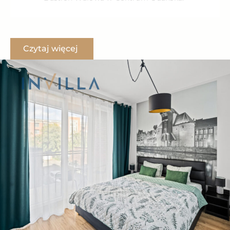
Bastion Wałowa to jedna z najbardziej atrakcyjnych
inwestycji w Gdańsku – zaledwie kilka minut spacerem
Czytaj więcej
do Starego Miasta oraz terenów nad Motławą.
Jednocześnie położenie budynków, nieco dalej od
zgiełku miasta, pozwala na komfortowe korzystanie
z przestrzeni jako stałego miejsca do życia.
Okolica jest świetnie skomunikowana – przystanki
tramwajowe i autobusowe mieszczą się tuż obok,
zapewniając szybki dojazd do Wrzeszcza i innych
dzielnic Gdańska.
Dworzec PKP Gdańsk Główny mieści się 10 minut
spacerem od inwestycji.