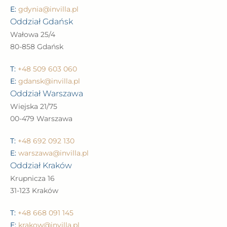
E:
gdynia@invilla.pl
Oddział Gdańsk
Wałowa 25/4
80-858 Gdańsk
T:
+48 509 603 060
E:
gdansk@invilla.pl
Oddział Warszawa
Wiejska 21/75
00-479 Warszawa
T:
+48 692 092 130
E:
warszawa@invilla.pl
Oddział Kraków
Krupnicza 16
31-123 Kraków
T:
+48 668 091 145
E:
krakow@invilla.pl