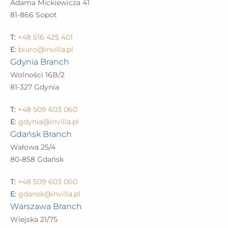
Adama Mickiewicza 41
81-866 Sopot
T:
+48 516 425 401
E:
biuro@invilla.pl
Gdynia Branch
Wolności 16B/2
81-327 Gdynia
T:
+48 509 603 060
E:
gdynia@invilla.pl
Gdańsk Branch
Wałowa 25/4
80-858 Gdańsk
T:
+48 509 603 060
E:
gdansk@invilla.pl
Warszawa Branch
Wiejska 21/75