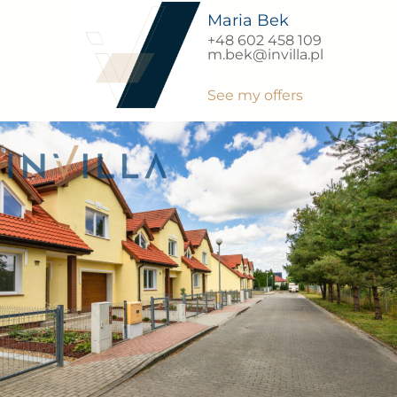
Maria Bek
+48 602 458 109
m.bek@invilla.pl
See my offers