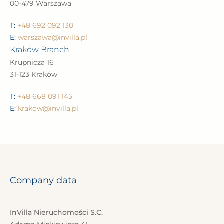
00-479 Warszawa
T:
+48 692 092 130
E:
warszawa@invilla.pl
Kraków Branch
Krupnicza 16
31-123 Kraków
T:
+48 668 091 145
E:
krakow@invilla.pl
Company data
InVilla Nieruchomości S.C.