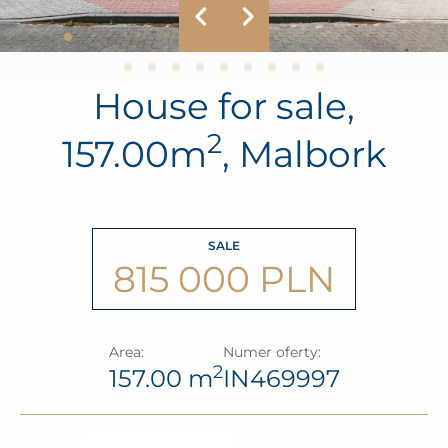
House for sale,
2
157.00m
, Malbork
SALE
815 000 PLN
Area:
Numer oferty:
2
157.00 m
IN469997