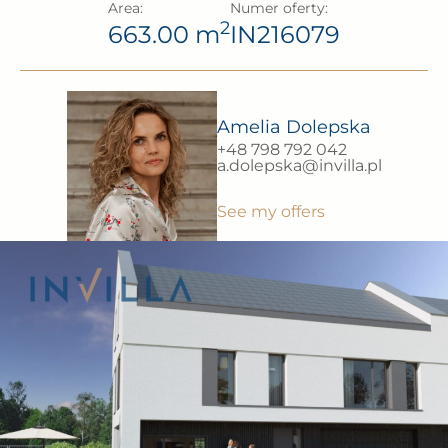
Area:
Numer oferty:
2
663.00 m
IN216079
Amelia Dolepska
+48 798 792 042
a.dolepska@invilla.pl
See my offers