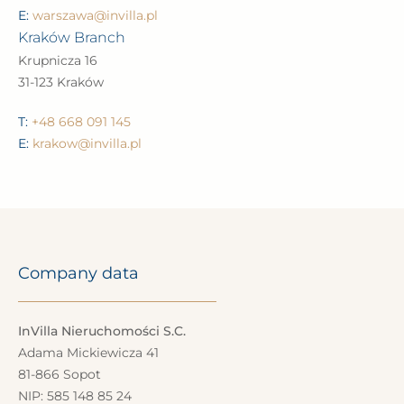
E:
warszawa@invilla.pl
Kraków Branch
Krupnicza 16
31-123 Kraków
T:
+48 668 091 145
E:
krakow@invilla.pl
Company data
InVilla Nieruchomości S.C.
Adama Mickiewicza 41
81-866 Sopot
NIP: 585 148 85 24