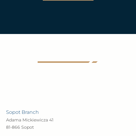
Sopot Branch
Adama Mickiewicza 41
81-866 Sopot