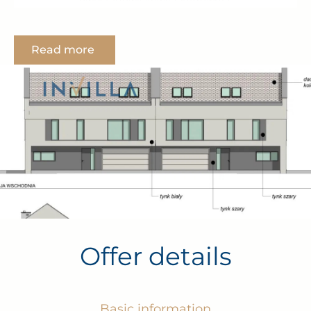
dwustanowiskowy i kotłownia.
2
Powierzchnia działki wynosi 663 m
. Wszystkie media
Read more
w drodze. Działka położona jest w cichej i spokojnej
okolicy przy ul. Julianowskiej.
Serdecznie zapraszam do kontaktu.
Offer details
Basic information