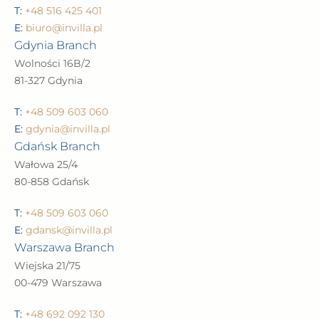
T:
+48 516 425 401
E:
biuro@invilla.pl
Gdynia Branch
Wolności 16B/2
81-327 Gdynia
T:
+48 509 603 060
E:
gdynia@invilla.pl
Gdańsk Branch
Wałowa 25/4
80-858 Gdańsk
T:
+48 509 603 060
E:
gdansk@invilla.pl
Warszawa Branch
Wiejska 21/75
00-479 Warszawa
T:
+48 692 092 130