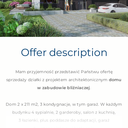
Offer description
Mam przyjemność przedstawić Państwu ofertę
sprzedaży działki z projektem architektonicznym
domu
w zabudowie bliźniaczej
.
Dom 2 x 211 m2, 3 kondygnacje, w tym garaż. W każdym
budynku 4 sypialnie, 2 garderoby, salon z kuchnią,
3 łazienki, plus poddasze do adaptacji, garaż