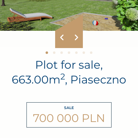
Plot for sale,
2
663.00m
, Piaseczno
SALE
700 000 PLN