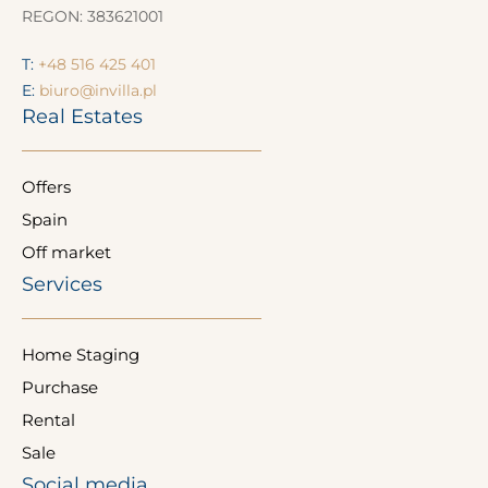
REGON: 383621001
T:
+48 516 425 401
E:
biuro@invilla.pl
Real Estates
Offers
Spain
Off market
Services
Home Staging
Purchase
Rental
Sale
Social media