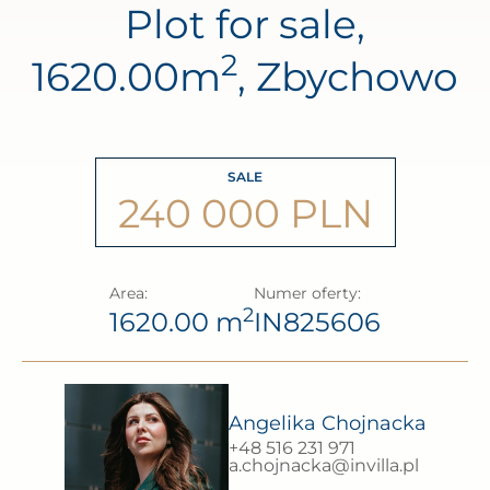
Plot for sale,
2
1620.00m
, Zbychowo
SALE
240 000 PLN
Area:
Numer oferty:
2
1620.00 m
IN825606
Angelika Chojnacka
+48 516 231 971
a.chojnacka@invilla.pl