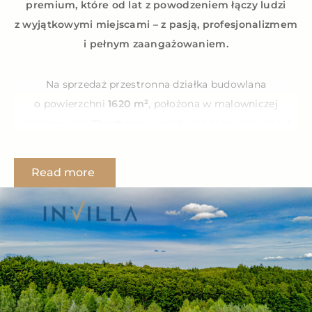
premium, które od lat z powodzeniem łączy ludzi
z wyjątkowymi miejscami – z pasją, profesjonalizmem
i pełnym zaangażowaniem.
Na sprzedaż przestronna działka budowlana
o powierzchni
1620 m²
, położona w malowniczej
miejscowości
Zbychowo
– zaledwie kilkanaście minut
jazdy od Wejherowa i Trójmiasta –
działka 150/1, nr
obrębu 0018.
Read more
ATUTY:
wszystkie niezbędne media doprowadzone,
płaskie, suche ukształtowanie – idealne pod
budowę,