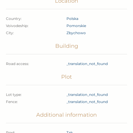
Location
liczne tereny spacerowe i rowerowe.
Zapraszam serdecznie na prezentację!
Country:
Polska
Voivodeship:
pomorskie
City:
Zbychowo
Niniejsze ogłoszenie nie stanowi oferty handlowej
w rozumieniu art. 66 §1 Kodeksu cywilnego i ma
Building
charakter wyłącznie informacyjny. Wszelkie dane
dotyczące nieruchomości uzyskano na podstawie
Road access:
_translation_not_found
oświadczeń właściciela. Prezentacja nieruchomości
Plot
odbywa się na podstawie uprzedniego uzgodnienia
terminu.
Lot type:
_translation_not_found
Fence:
_translation_not_found
Additional information
Prąd:
Tak