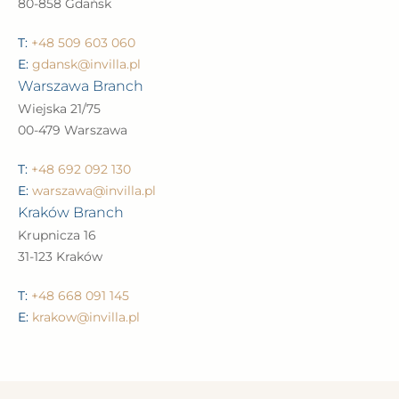
80-858 Gdańsk
T:
+48 509 603 060
E:
gdansk@invilla.pl
Warszawa Branch
Wiejska 21/75
00-479 Warszawa
T:
+48 692 092 130
E:
warszawa@invilla.pl
Kraków Branch
Krupnicza 16
31-123 Kraków
T:
+48 668 091 145
E:
krakow@invilla.pl