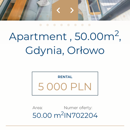
2
Apartment , 50.00m
,
Gdynia, Orłowo
RENTAL
5 000 PLN
Area:
Numer oferty:
2
50.00 m
IN702204