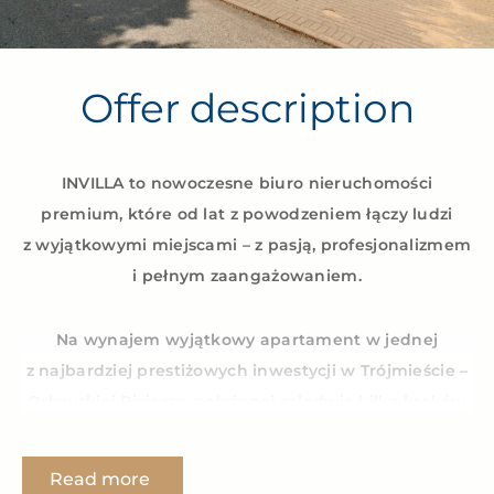
Offer description
INVILLA to nowoczesne biuro nieruchomości
premium, które od lat z powodzeniem łączy ludzi
z wyjątkowymi miejscami – z pasją, profesjonalizmem
i pełnym zaangażowaniem.
Na wynajem wyjątkowy apartament w jednej
z najbardziej prestiżowych inwestycji w Trójmieście –
Orłowskiej Rivierze, położonej zaledwie kilka kroków
od plaży i molo w Orłowie.
Read more