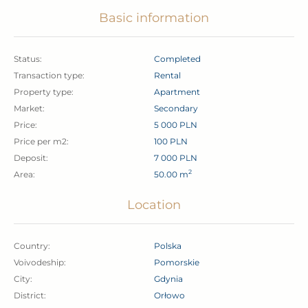
bezpośredniego sąsiedztwa i piękne, naturalne
Basic information
otoczenie.
Status:
Completed
Apartament jest umeblowany i w pełni wyposażony,
Transaction type:
Rental
dzięki czemu można się do niego wprowadzić bez
Property type:
Apartment
konieczności dodatkowych nakładów finansowych.
Market:
Secondary
Price:
5 000 PLN
Price per m2:
100 PLN
Lokalizacja:
Deposit:
7 000 PLN
Osiedle
Orłowska Riviera
to synonim luksusu i spokoju
2
Area:
50.00 m
– prywatność, otoczenie lasu i jednocześnie bliskość
morza. Zaledwie minuta spaceru dzieli apartament od
Location
plaży i molo w Orłowie. Mamy stąd również doskonałą
komunikację z centrum Gdyni, Sopotem i Gdańskiem.
Country:
Polska
Voivodeship:
pomorskie
Atuty nieruchomości:
City:
Gdynia
District:
Orłowo
– prestiżowa lokalizacja w Orłowie,