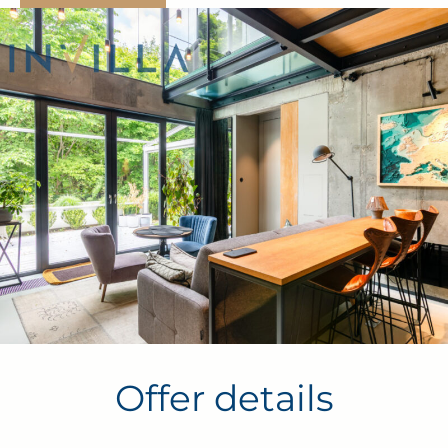
Dwupoziomowy apartament o wyjątkowej, loftowej
aranżacji:
Parter – przestronny pokój dzienny z wysokimi oknami
(od podłogi do sufitu), aneks kuchenny w pełni
wyposażony, osobna toaleta oraz wyjście na prywatny
taras i ogród z widokiem na las.
Antresola – komfortowa sypialnia oraz elegancka
łazienka z prysznicem.
Apartament jest
wykończony w bardzo wysokim
standardzie, w stylu loftowym
– duże przeszklenia,
wysokie sufity, nowoczesne materiały i stonowana,
Offer details
elegancka kolorystyka. To osobny segment budynku, co
gwarantuje maksymalną prywatność
– brak