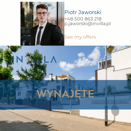
Piotr Jaworski
+48 500 863 218
p.jaworski@invilla.pl
See my offers