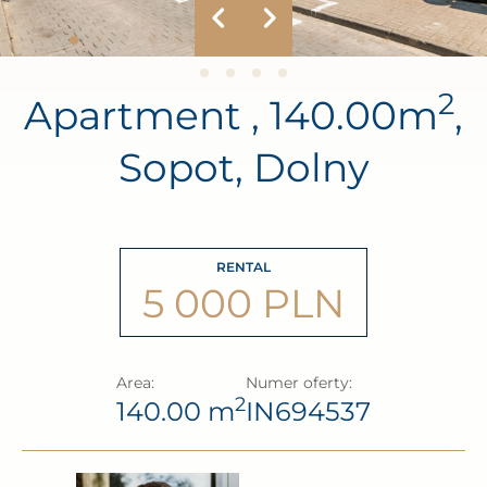
2
Apartment , 140.00m
,
Sopot, Dolny
RENTAL
5 000 PLN
Area:
Numer oferty:
2
140.00 m
IN694537