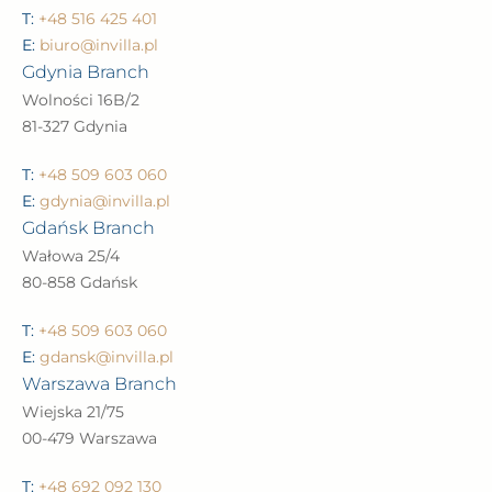
T:
+48 516 425 401
E:
biuro@invilla.pl
Gdynia Branch
Wolności 16B/2
81-327 Gdynia
T:
+48 509 603 060
E:
gdynia@invilla.pl
Gdańsk Branch
Wałowa 25/4
80-858 Gdańsk
T:
+48 509 603 060
E:
gdansk@invilla.pl
Warszawa Branch
Wiejska 21/75
00-479 Warszawa
T:
+48 692 092 130