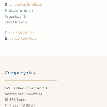
E:
warszawa@invilla.pl
Kraków Branch
Krupnicza 16
31-123 Kraków
T:
+48 668 091 145
E:
krakow@invilla.pl
Company data
InVilla Nieruchomości S.C.
Adama Mickiewicza 41
81-866 Sopot
NIP: 585 148 85 24