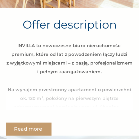
Offer description
INVILLA to nowoczesne biuro nieruchomości
premium, które od lat z powodzeniem łączy ludzi
z wyjątkowymi miejscami – z pasją, profesjonalizmem
i pełnym zaangażowaniem.
Na wynajem przestronny apartament o powierzchni
ok. 120 m², położony na pierwszym piętrze
odrestaurowanej kamienicy przy ul. Chopina —
w jednej z najbardziej pożądanych lokalizacji
Dolnego Sopotu.
Read more