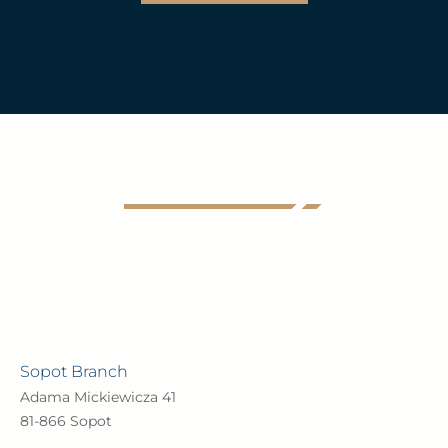
Sopot Branch
Adama Mickiewicza 41
81-866 Sopot