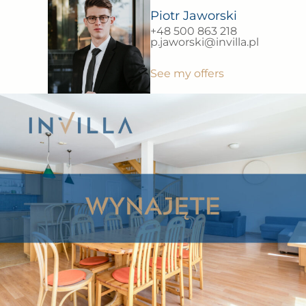
Piotr Jaworski
+48 500 863 218
p.jaworski@invilla.pl
See my offers