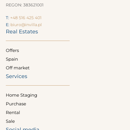
REGON: 383621001
T:
+48 516 425 401
E:
biuro@invilla.pl
Real Estates
Offers
Spain
Off market
Services
Home Staging
Purchase
Rental
Sale
Social media