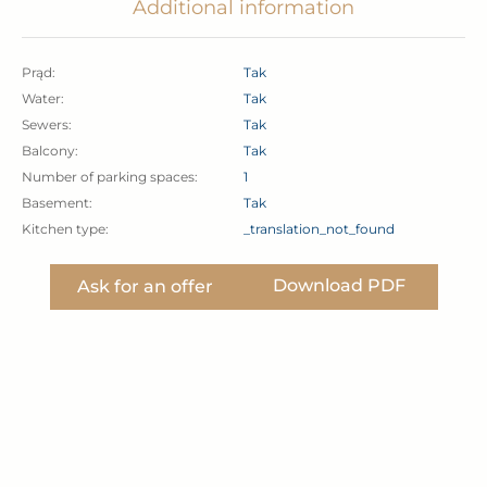
wymianę instalacji wodnej, elektrycznej,
2
Lot area:
829.00 m
kanalizacyjnej,
Lot type:
_translation_not_found
Fence:
_translation_not_found
wymianę poszycia dachu (dachówka i częściowo
Garden:
Tak
deskowanie),
Additional information
wymianę stolarki okiennej oraz drzwiowej,
Prąd:
Tak
docieplenie całego budynku wraz z piwnicą,
Water:
Tak
wykonanie nowej elewacji,
Sewers:
Tak
Balcony:
Tak
nowa aranżacja rozkładu pomieszczeń,
Number of parking spaces:
1
Basement:
Tak
nowy wystrój wnętrz.
Kitchen type:
_translation_not_found
Instalacje w budynku:
Download PDF
Ask for an offer