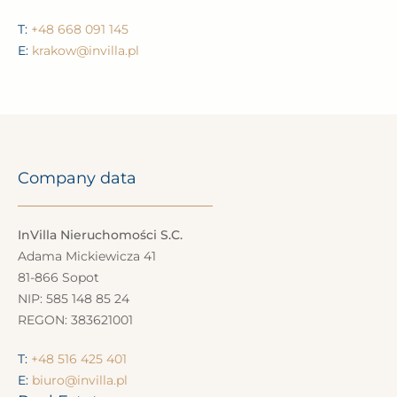
T:
+48 692 092 130
E:
warszawa@invilla.pl
Kraków Branch
Krupnicza 16
31-123 Kraków
T:
+48 668 091 145
E:
krakow@invilla.pl
Company data
InVilla Nieruchomości S.C.
Adama Mickiewicza 41