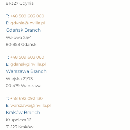
81-866 Sopot
T:
+48 516 425 401
E:
biuro@invilla.pl
Gdynia Branch
Wolności 16B/2
81-327 Gdynia
T:
+48 509 603 060
E:
gdynia@invilla.pl
Gdańsk Branch
Wałowa 25/4
80-858 Gdańsk
T:
+48 509 603 060
E:
gdansk@invilla.pl
Warszawa Branch
Wiejska 21/75
00-479 Warszawa