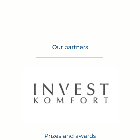
Nieruchomość jest sprzedawana z pełnym
wyposażeniem – gotowa do zamieszkania.
Niniejsze ogłoszenie nie stanowi oferty handlowej
w rozumieniu art. 66 §1 Kodeksu cywilnego i ma
charakter wyłącznie informacyjny. Wszelkie dane
dotyczące nieruchomości uzyskano na podstawie
oświadczeń właściciela. Prezentacja nieruchomości
odbywa się na podstawie uprzedniego uzgodnienia
terminu.
Our partners