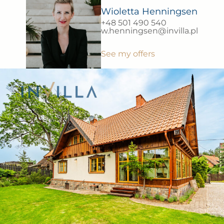
Area:
Numer oferty:
2
324.00 m
IN216853
Wioletta Henningsen
+48 501 490 540
w.henningsen@invilla.pl
See my offers