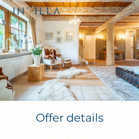
i Stadniny Koni Ferenstein – idealne połączenie
komfortu, elegancji i natury.
Zanurz się w wyjątkowej atmosferze tego magicznego
Read more
domu położonego wśród mazurskiej zieleni. To miejsce
stworzone z pasją, gdzie każdy detal odzwierciedla
dobry gust, styl i dbałość o jakość.
Dom emanuje
ciepłem i domową atmosferą, zapraszając do
odpoczynku i relaksu w otoczeniu natury o każdej
porze roku.
Wnętrza są niezwykle przytulne, urządzone
z wyczuciem i wykorzystaniem materiałów najwyższej
klasy. Usytuowany w malowniczym otoczeniu, w sercu
natury, łączy magiczną atmosferę, domowy ciepły
klimat i luksus.