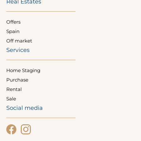
81-866 Sopot
NIP: 585 148 85 24
REGON: 383621001
T:
+48 516 425 401
E:
biuro@invilla.pl
Real Estates
Offers
Spain
Off market
Services
Home Staging
Purchase
Rental